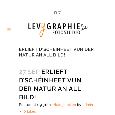
Facebook
Instagram
ERLIEFT D’SCHÉINHEET VUN DER
NATUR AN ALL BILD!
27 SEP
ERLIEFT
D’SCHÉINHEET VUN
DER NATUR AN ALL
BILD!
Posted at 09:31h
in
Neiegkeeten
by
admin
0
Likes