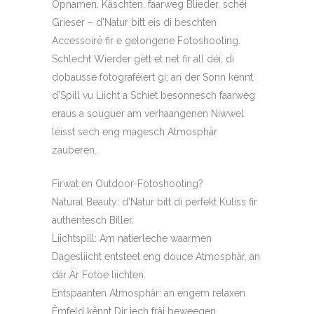
Opnamen. Käschten, faarweg Blieder, schéi
Grieser – d’Natur bitt eis di beschten
Accessoirë fir e gelongene Fotoshooting.
Schlecht Wierder gëtt et net fir all déi, di
dobausse fotograféiert gi; an der Sonn kennt
d’Spill vu Liicht a Schiet besonnesch faarweg
eraus a souguer am verhaangenen Niwwel
léisst sech eng magesch Atmosphär
zauberen.
Firwat en Outdoor-Fotoshooting?
Natural Beauty: d’Natur bitt di perfekt Kuliss fir
authentesch Biller.
Liichtspill: Am natierleche waarmen
Dagesliicht entsteet eng douce Atmosphär, an
där Är Fotoe liichten.
Entspaanten Atmosphär: an engem relaxen
Ëmfeld kënnt Dir iech fräi beweegen.