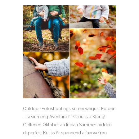
Outdoor-Fotoshootings si méi wéi just Fotoen
– si sinn eng Aventure fir Grouss a Kleng!
Gëllenen Oktober an Indian Summer bidden
di perfekt Kuliss fir spannend a faarwefrou