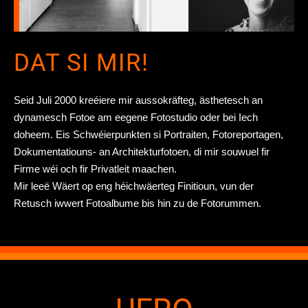
DAT SI MIR!
Seid Juli 2000 kreéiere mir aussokräfteg, ästhetesch an
dynamesch Fotoe am eegene Fotostudio oder bei Iech
Contact
doheem. Eis Schwéierpunkten si Portraiten, Fotoreportagen,
Dokumentatiouns- an Architekturfotoen, di mir souwuel fir
Firme wéi och fir Privatleit maachen.
Mir leeë Wäert op eng héichwäerteg Finitioun, vun der
Retusch iwwert Fotoalbume bis hin zu de Fotorummen.