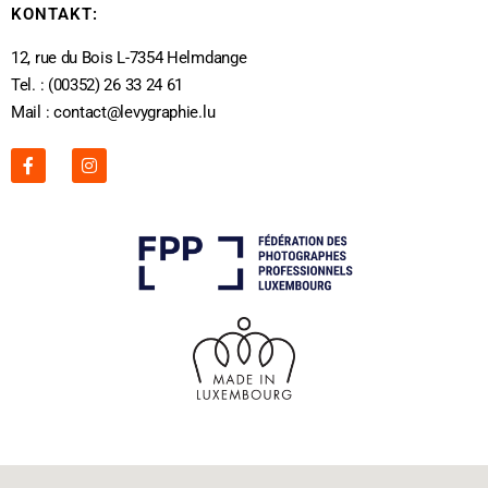
KONTAKT:
12, rue du Bois L-7354 Helmdange
Tel. : (00352) 26 33 24 61
Mail : contact@levygraphie.lu