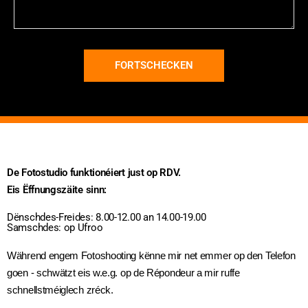
FORTSCHECKEN
De Fotostudio funktionéiert just op RDV.
Eis Ëffnungszäite sinn:
Dënschdes-Freides: 8.00-12.00 an 14.00-19.00
Samschdes: op Ufroo
Während engem Fotoshooting kënne mir net emmer op den Telefon
goen - schwätzt eis w.e.g. op de Répondeur a mir ruffe
schnellstméiglech zréck.