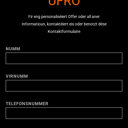
UFRO
Fir eng personaliséiert Offer oder all aner
Informatioun
,
kontaktéiert
eis oder benotzt dëse
Kontaktformulaire
NUMM
VIRNUMM
TELEFONSNUMMER