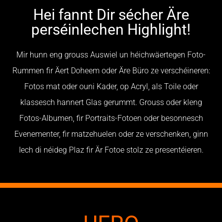
Hei fannt Dir sécher Äre
perséinlechen Highlight!
Mir hunn eng grouss Auswiel un héichwäertegen Foto-
Rummen fir Äert Doheem oder Äre Büro ze verschéineren:
Fotos mat oder ouni Kader, op Acryl, als Toile oder
klassesch hannert Glas gerummt. Grouss oder kleng
Fotos-Albumen, fir Portraits-Fotoen oder besonnesch
Evenementer, fir matzehuelen oder ze verschenken, ginn
Iech di néideg Plaz fir Är Fotoe stolz ze presentéieren.