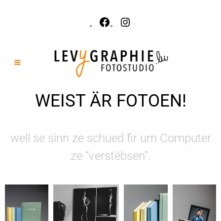
WEIST ÄR FOTOEN!
well se sinn ze schued fir um Computer
ze “verstëbsen”.