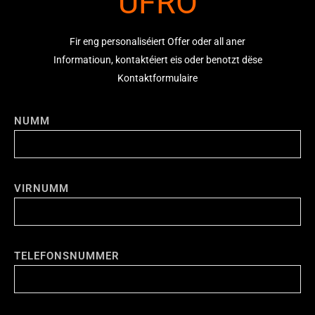
UFRO
Fir eng personaliséiert Offer oder all aner
Informatioun
,
kontaktéiert
eis oder benotzt dëse
Kontaktformulaire
NUMM
VIRNUMM
TELEFONSNUMMER