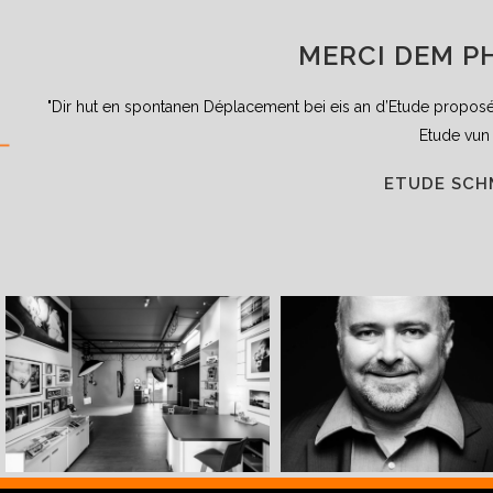
MERCI DEM P
"Dir hut en spontanen Déplacement bei eis an d’Etude proposé
Etude vun
ETUDE SCH