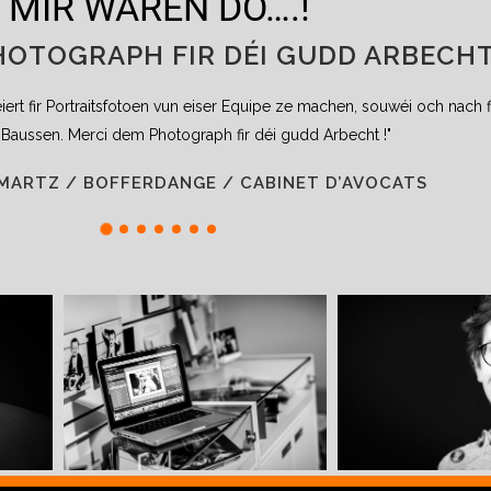
MIR WAREN DO….!
HOTOGRAPH FIR DÉI GUDD ARBECHT
iert fir Portraitsfotoen vun eiser Equipe ze machen, souwéi och nac
 Baussen. Merci dem Photograph fir déi gudd Arbecht !"
MARTZ / BOFFERDANGE / CABINET D’AVOCATS