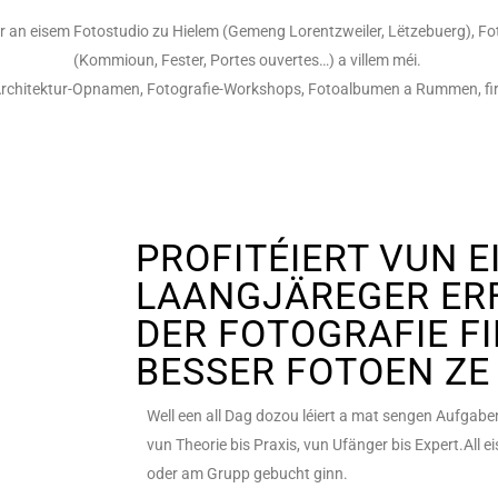
n” oder an eisem Fotostudio zu Hielem (Gemeng Lorentzweiler, Lëtzebuerg
(Kommioun, Fester, Portes ouvertes…) a villem méi.
rchitektur-Opnamen, Fotografie-Workshops, Fotoalbumen a Rummen, fir Ä
PROFITÉIERT VUN E
LAANGJÄREGER ER
DER FOTOGRAFIE F
BESSER FOTOEN ZE
Well een all Dag dozou léiert a mat sengen Aufgabe
vun Theorie bis Praxis, vun Ufänger bis Expert.All 
oder am Grupp gebucht ginn.