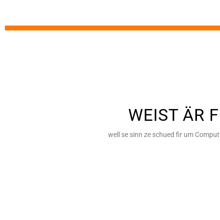
WEIST ÄR 
well se sinn ze schued fir um Comput