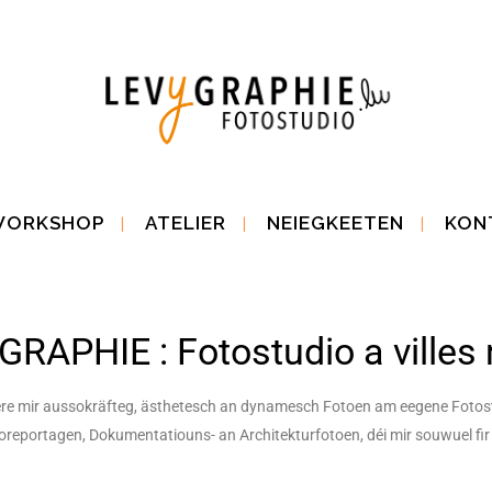
WORKSHOP
ATELIER
NEIEGKEETEN
KON
RAPHIE : Fotostudio a villes
iere mir aussokräfteg, ästhetesch an dynamesch Fotoen am eegene Fotostu
oreportagen, Dokumentatiouns- an Architekturfotoen, déi mir souwuel fir 