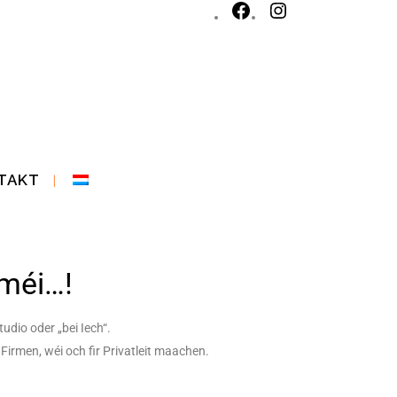
TAKT
 méi…!
dio oder „bei Iech“.
Firmen, wéi och fir Privatleit maachen.