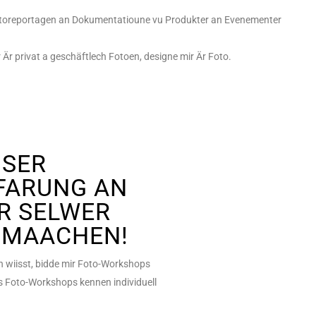
), Fotoreportagen an Dokumentatioune vu Produkter an Evenementer
r privat a geschäftlech Fotoen, designe mir Är Foto.
ISER
FARUNG AN
IR SELWER
 MAACHEN!
n wiisst, bidde mir Foto-Workshops
eis Foto-Workshops kennen individuell