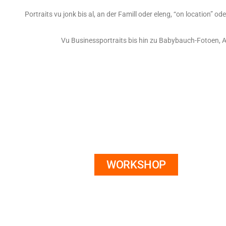
Portraits vu jonk bis al, an der Famill oder eleng, “on locatio
Vu Businessportraits bis hin zu Babybauch-Fotoen, A
WORKSHOP