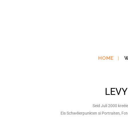
HOME
LEVYG
Seid Juli 2000 kreé
Eis Schwéierpunkten si Portraiten, Fot