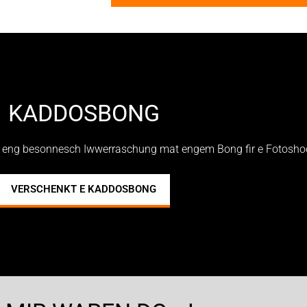
KADDOSBONG
l eng besonnesch Iwwerraschung mat engem Bong fir e Fotosho
VERSCHENKT E KADDOSBONG