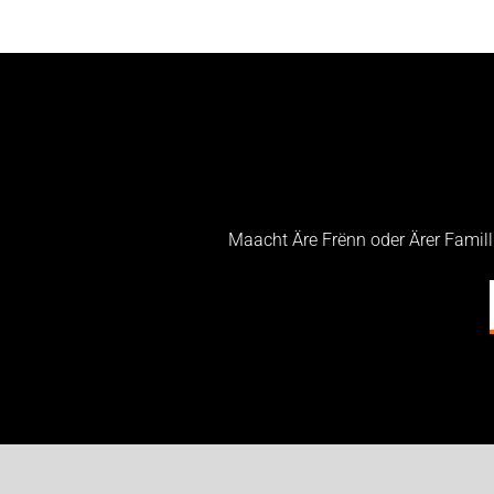
Maacht Äre Frënn oder Ärer Famil