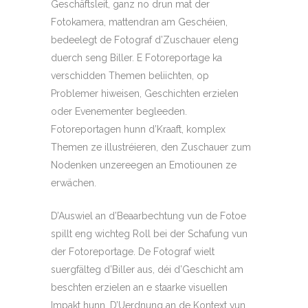
Geschäftsleit, ganz no drun mat der
Fotokamera, mattendran am Geschéien,
bedeelegt de Fotograf d’Zuschauer eleng
duerch seng Biller. E Fotoreportage ka
verschidden Themen beliichten, op
Problemer hiweisen, Geschichten erzielen
oder Evenementer begleeden.
Fotoreportagen hunn d’Kraaft, komplex
Themen ze illustréieren, den Zuschauer zum
Nodenken unzereegen an Emotiounen ze
erwächen.
D’Auswiel an d’Beaarbechtung vun de Fotoe
spillt eng wichteg Roll bei der Schafung vun
der Fotoreportage. De Fotograf wielt
suergfälteg d’Biller aus, déi d’Geschicht am
beschten erzielen an e staarke visuellen
Impakt hunn. D’Uerdnung an de Kontext vun