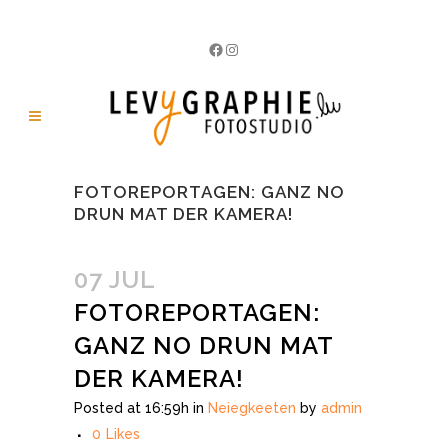
Facebook
Instagram
FOTOREPORTAGEN: GANZ NO
DRUN MAT DER KAMERA!
07 JUL
FOTOREPORTAGEN:
GANZ NO DRUN MAT
DER KAMERA!
Posted at 16:59h
in
Neiegkeeten
by
admin
0
Likes