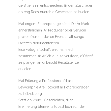
de Biller sinn entscheedend fir den Zuschauer
op eng Rees duerch d’Geschéien ze huelen.
Mat engem Fotoreportage kënnt Dir Är Mark
ënnersträichen, Är Produkter oder Servicer
presentéieren oder en Event an all senge
Facetten dokumentéieren.
Eise Fotograf schafft enk mam Iech
zesummen, fir Är Visioun ze verstoen, d’Ofleef
ze plangen an di bescht Resultater ze
erzielen.
Mat Erfarung a Professionalitéit ass
Levygraphie Äre Fotograf fir Fotoreportagen
zu Lëtzebuerg!
Setzt op visuell Geschichten, di an
Erënnerung bleiwen a loosst Iech vun der