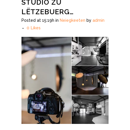
STUDIO ZU
LËTZEBUERG…
Posted at 15:19h
in
Neiegkeeten
by
admin
0
Likes