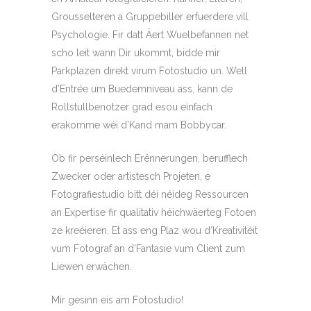
Grousselteren a Gruppebiller erfuerdere vill
Psychologie. Fir datt Äert Wuelbefannen net
scho leit wann Dir ukommt, bidde mir
Parkplazen direkt virum Fotostudio un. Well
d’Entrée um Buedemniveau ass, kann de
Rollstullbenotzer grad esou einfach
erakomme wéi d’Kand mam Bobbycar.
Ob fir perséinlech Erënnerungen, berufflech
Zwecker oder artistesch Projeten, e
Fotografiestudio bitt déi néideg Ressourcen
an Expertise fir qualitativ héichwäerteg Fotoen
ze kreéieren. Et ass eng Plaz wou d’Kreativitéit
vum Fotograf an d’Fantasie vum Client zum
Liewen erwächen.
Mir gesinn eis am Fotostudio!