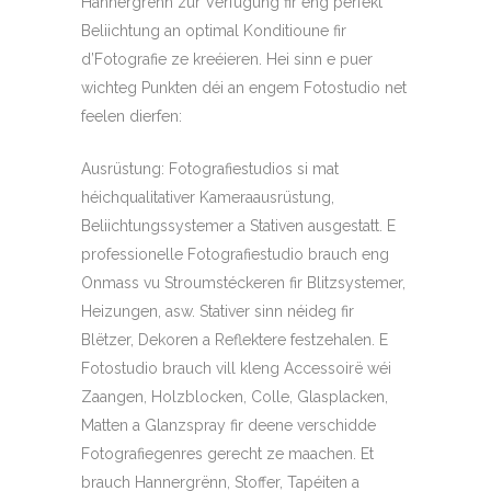
Hannergrënn zur Verfügung fir eng perfekt
Beliichtung an optimal Konditioune fir
d’Fotografie ze kreéieren. Hei sinn e puer
wichteg Punkten déi an engem Fotostudio net
feelen dierfen:
Ausrüstung: Fotografiestudios si mat
héichqualitativer Kameraausrüstung,
Beliichtungssystemer a Stativen ausgestatt. E
professionelle Fotografiestudio brauch eng
Onmass vu Stroumstéckeren fir Blitzsystemer,
Heizungen, asw. Stativer sinn néideg fir
Blëtzer, Dekoren a Reflektere festzehalen. E
Fotostudio brauch vill kleng Accessoirë wéi
Zaangen, Holzblocken, Colle, Glasplacken,
Matten a Glanzspray fir deene verschidde
Fotografiegenres gerecht ze maachen. Et
brauch Hannergrënn, Stoffer, Tapéiten a