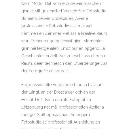
Nom Motto “Dat kann ech selwer maachen!”
ginn et vill gescheitert Versich fir e Fotostudio
doheem selwer opzebauen. Awer e
professionelle Fotostudio ass méi wéi
nëmmen en Zëmmer – et ass e kreative Raum
wou Erënnerunge geschaaf ginn, Momenter
ginn hei festgehalen, Emotiounen opgeholl a
Geschichten erzielt. Net zulescht ass et och e
Raum, deen technesch den Ufuerderunge vun
der Fotografie entsprécht.
E professionelle Fotostudio brauch Plaz, an
der Längt, an der Breet awer och an der
Héicht. Dofir kann ech als Fotograf zu
Lëtzebuerg net mäi professionellen Atelier a
menger Stuff opmaachen. An engem
Fotostudio sti professionell Ausrüstung an