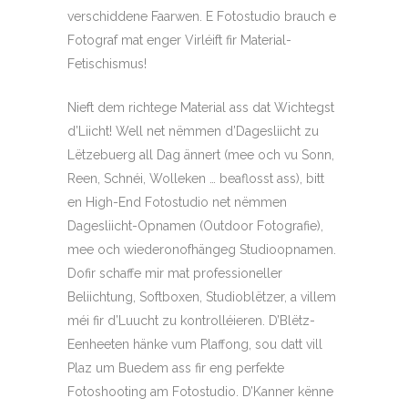
verschiddene Faarwen. E Fotostudio brauch e
Fotograf mat enger Virléift fir Material-
Fetischismus!
Nieft dem richtege Material ass dat Wichtegst
d’Liicht! Well net nëmmen d’Dagesliicht zu
Lëtzebuerg all Dag ännert (mee och vu Sonn,
Reen, Schnéi, Wolleken … beaflosst ass), bitt
en High-End Fotostudio net nëmmen
Dagesliicht-Opnamen (Outdoor Fotografie),
mee och wiederonofhängeg Studioopnamen.
Dofir schaffe mir mat professioneller
Beliichtung, Softboxen, Studioblëtzer, a villem
méi fir d’Luucht zu kontrolléieren. D’Blëtz-
Eenheeten hänke vum Plaffong, sou datt vill
Plaz um Buedem ass fir eng perfekte
Fotoshooting am Fotostudio. D’Kanner kënne