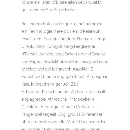
ronderëm lafen, d’Eltere fillen sech wuel.Et
gëtt genuch Plaz fir jiddereen.
Bei engem Fotostudio geet et net nëmmen
ëm Technologie, mee och ëm d’Relatioun
tëscht dem Fotograf an dem Thema, a senge
Clients. Dem Fotograf seng Fäegkeet fir
d’Perséinlechkeet anzefänken oder d’Essenz
vun engem Produkt duerstellen ass grad esou
wichteg wéi déi technesch Aspekter. E
Fotostudio brauch eng gemittlech Atmosphär,
Kaffi, Kichelcher a genuch Zäit.
Et brauch d’Loscht un der Aarbecht a schaaft
eng agreabel Atmosphär fir Modeller a
Clienten … E Fotograf brauch Gedold a
Fangerspëtzegefill. Et gi grouss Differenzen
ob mir e professionelle Modell buchen oder
en Amateur fotograféieren. Kanner, Elteren,