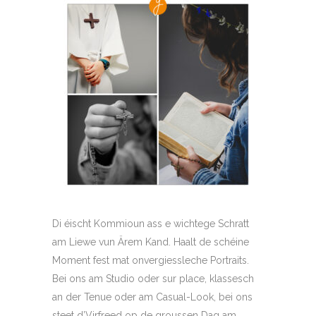
Di éischt Kommioun ass e wichtege Schratt
am Liewe vun Ärem Kand. Haalt de schéine
Moment fest mat onvergiessleche Portraits.
Bei ons am Studio oder sur place, klassesch
an der Tenue oder am Casual-Look, bei ons
steet d’Virfreed op de groussen Dag am