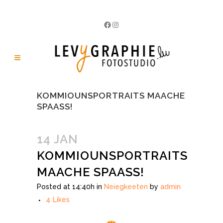
Facebook
Instagram
KOMMIOUNSPORTRAITS MAACHE
SPAASS!
14 JAN
KOMMIOUNSPORTRAITS
MAACHE SPAASS!
Posted at 14:40h
in
Neiegkeeten
by
admin
4
Likes